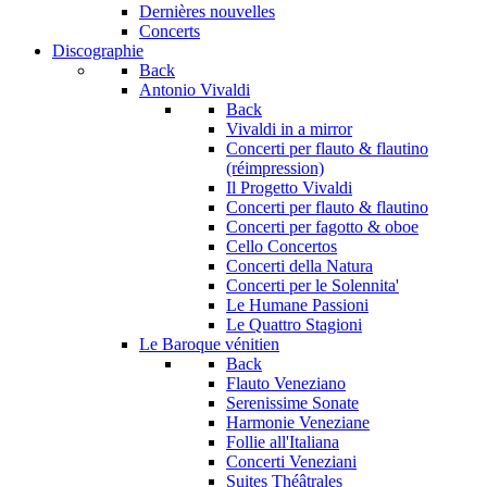
Dernières nouvelles
Concerts
Discographie
Back
Antonio Vivaldi
Back
Vivaldi in a mirror
Concerti per flauto & flautino
(réimpression)
Il Progetto Vivaldi
Concerti per flauto & flautino
Concerti per fagotto & oboe
Cello Concertos
Concerti della Natura
Concerti per le Solennita'
Le Humane Passioni
Le Quattro Stagioni
Le Baroque vénitien
Back
Flauto Veneziano
Serenissime Sonate
Harmonie Veneziane
Follie all'Italiana
Concerti Veneziani
Suites Théâtrales