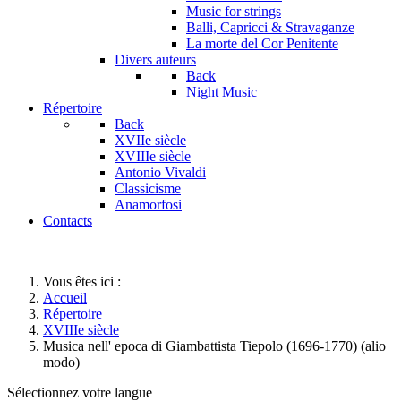
Music for strings
Balli, Capricci & Stravaganze
La morte del Cor Penitente
Divers auteurs
Back
Night Music
Répertoire
Back
XVIIe siècle
XVIIIe siècle
Antonio Vivaldi
Classicisme
Anamorfosi
Contacts
Vous êtes ici :
Accueil
Répertoire
XVIIIe siècle
Musica nell' epoca di Giambattista Tiepolo (1696-1770) (alio
modo)
Sélectionnez votre langue