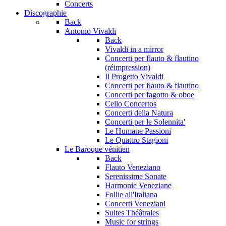
Concerts
Discographie
Back
Antonio Vivaldi
Back
Vivaldi in a mirror
Concerti per flauto & flautino
(réimpression)
Il Progetto Vivaldi
Concerti per flauto & flautino
Concerti per fagotto & oboe
Cello Concertos
Concerti della Natura
Concerti per le Solennita'
Le Humane Passioni
Le Quattro Stagioni
Le Baroque vénitien
Back
Flauto Veneziano
Serenissime Sonate
Harmonie Veneziane
Follie all'Italiana
Concerti Veneziani
Suites Théâtrales
Music for strings