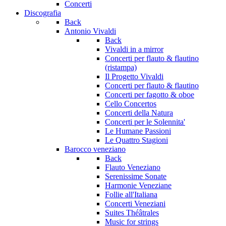
Concerti
Discografia
Back
Antonio Vivaldi
Back
Vivaldi in a mirror
Concerti per flauto & flautino
(ristampa)
Il Progetto Vivaldi
Concerti per flauto & flautino
Concerti per fagotto & oboe
Cello Concertos
Concerti della Natura
Concerti per le Solennita'
Le Humane Passioni
Le Quattro Stagioni
Barocco veneziano
Back
Flauto Veneziano
Serenissime Sonate
Harmonie Veneziane
Follie all'Italiana
Concerti Veneziani
Suites Théâtrales
Music for strings