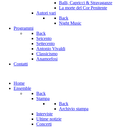
Balli, Capricci & Stravaganze
La morte del Cor Penitente
Autori vari
Back
Night Music
Programmi
Back
Seicento
Settecento
Antonio Vivaldi
Classicismo
Anamorfosi
Contatti
Home
Ensemble
Back
Stampa
Back
Archivio stampa
Interviste
Ultime notizie
Concerti